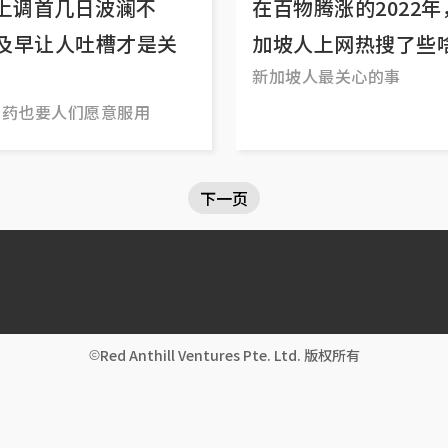
T上调首几日波澜不
在百物腾涨的2022年
及早让人吐槽才是关
加坡人上网热搜了些
新加坡人最关心的事
良药也要人们愿意服用
下一页
Red Anthill Ventures Pte. Ltd. 版权所有