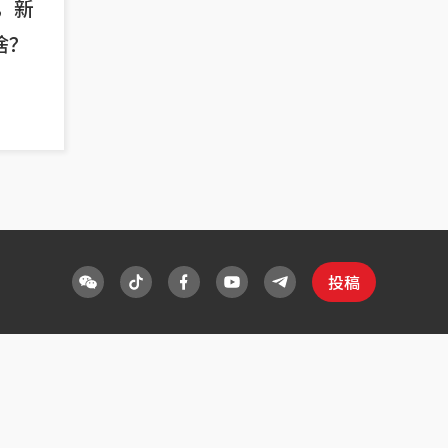
，新
啥？
投稿