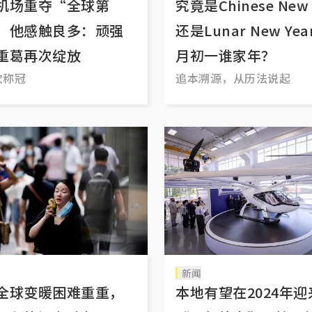
机场重夺“全球第
究竟是Chinese New 
 他感触良多：顽强
还是Lunar New Ye
重葛再次绽放
月初一谁家年？
次称冠
追本溯源，从历法说起
新闻
全球变暖困难重重，
本地有望在2024年迎