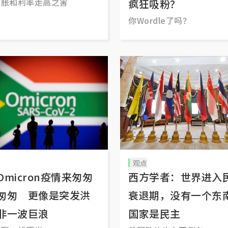
膨胀和利率走高之害
疯狂吸粉？
你Wordle了吗？
观点
Omicron疫情来匆匆
西方学者：世界进入
匆匆 更像是突发洪
衰退期，没有一个东
非一波巨浪
国家是民主