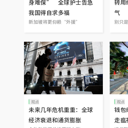
身难保” 全球护士告急
转用
我国得自求多福
气
新加坡将更仰赖“外援”
别只是
观点
观点
未来几年危机重重：全球
钱包
经济衰退和通货膨胀
走瘟