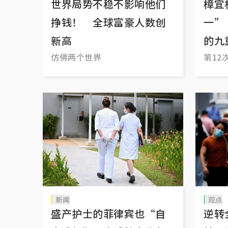
世界局势不稳不影响他们
樟宜
挣钱！ 全球富豪人数创
一”
新高
的九
仿佛两个世界
第12
新闻
观点
盛产护士的菲律宾也“自
逆转