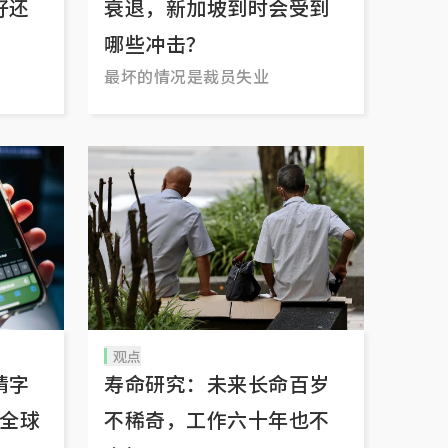
好还
衰退，新加坡到时会受到
哪些冲击？
最坏的情况是裁员失业
观点
猜字
寿命研究：未来长命百岁
在全球
不稀奇，工作六十年也不