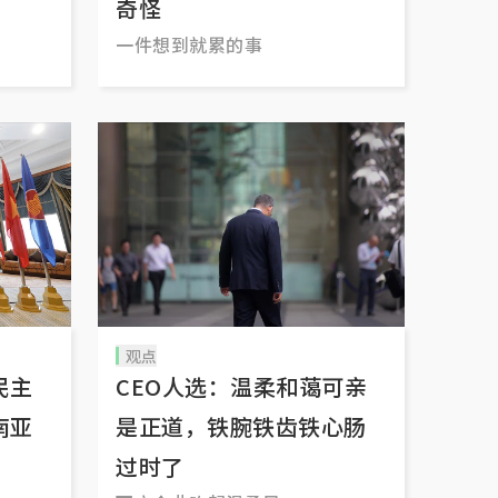
奇怪
一件想到就累的事
观点
民主
CEO人选：温柔和蔼可亲
南亚
是正道，铁腕铁齿铁心肠
过时了