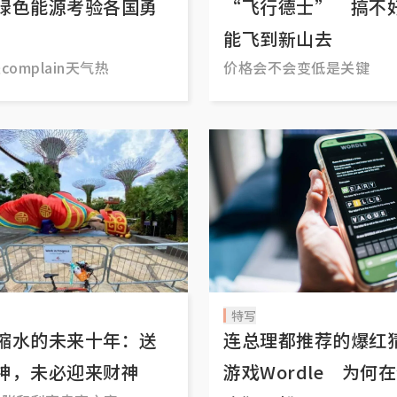
绿色能源考验各国勇
“飞行德士” 搞不
能飞到新山去
complain天气热
价格会不会变低是关键
特写
缩水的未来十年：送
连总理都推荐的爆红
神，未必迎来财神
游戏Wordle 为何