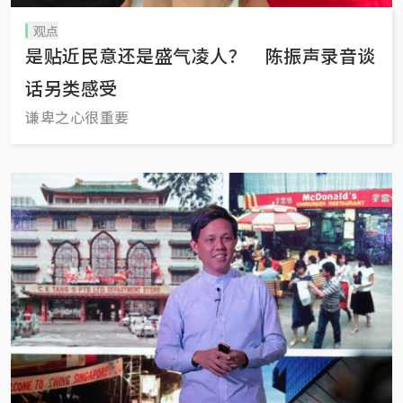
观点
是贴近民意还是盛气凌人？ 陈振声录音谈
话另类感受
谦卑之心很重要