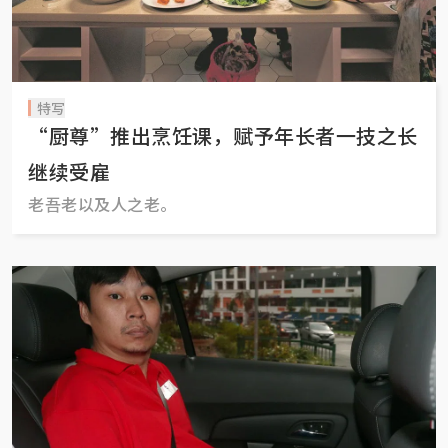
特写
“厨尊”推出烹饪课，赋予年长者一技之长
继续受雇
老吾老以及人之老。