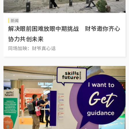
新闻
解决眼前困难放眼中期挑战 财爷邀你齐心
协力共创未来
同场加映：财爷真心话