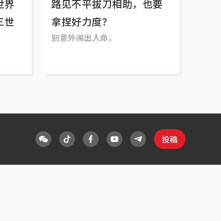
世界
路见不平拔刀相助，也要
三世
拿捏好力度？
别意外闹出人命。
投稿