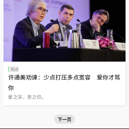
观点
许通美劝谏：少点打压多点宽容 爱你才骂
你
爱之深，责之切。
下一页