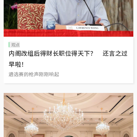
观点
内阁改组后得财长职位得天下？ 还言之过
早啦！
遴选赛的枪声刚刚响起