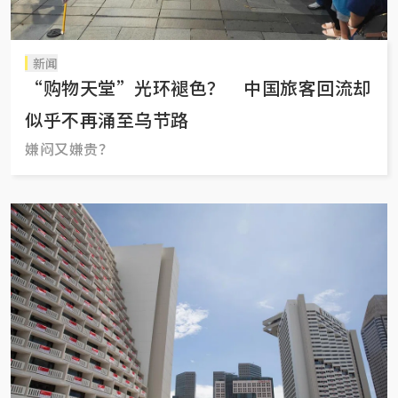
新闻
“购物天堂”光环褪色？ 中国旅客回流却
似乎不再涌至乌节路
嫌闷又嫌贵？