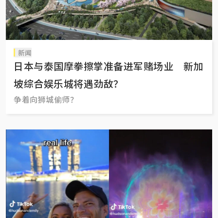
新闻
日本与泰国摩拳擦掌准备进军赌场业 新加
坡综合娱乐城将遇劲敌？
争着向狮城偷师？