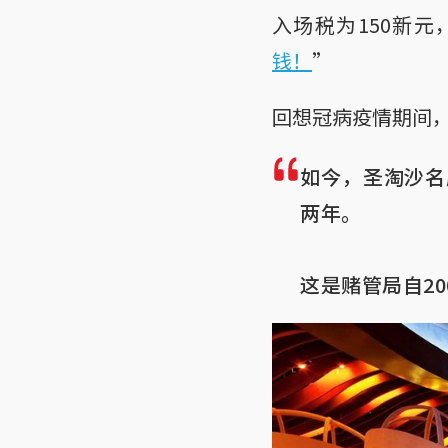
入场税为150新元
钱！
”
回想冠病疫情期间
如今，圣淘沙名
两年。

这是赌管局自2