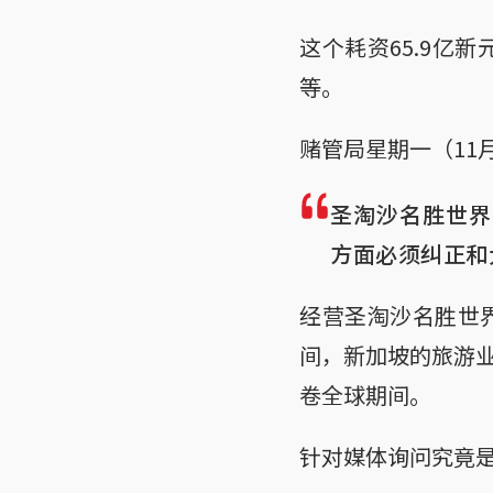
这个耗资65.9亿
等。
赌管局星期一（11
圣淘沙名胜世界在
方面必须纠正和
经营圣淘沙名胜世
间，新加坡的旅游
卷全球期间。
针对媒体询问究竟