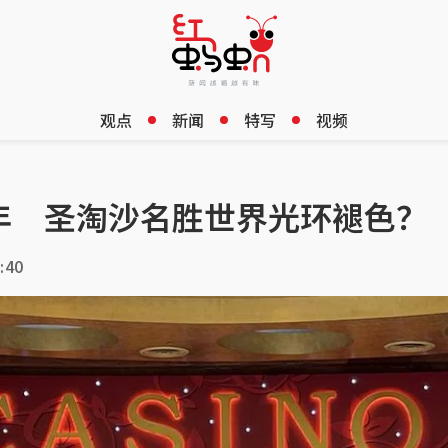
观点
新闻
特写
视频
年 圣淘沙名胜世界光环褪色？
:40