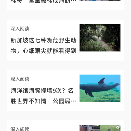
标签 鲨鱼被标成海鲂、
齿鱼标为鳕鱼
深入阅读
新加坡这七种濒危野生动
物，心细眼尖就能看得到
深入阅读
海洋馆海豚撞墙9次？名
胜世界不知情 公园局称
无异常 动物协会说自残
深入阅读