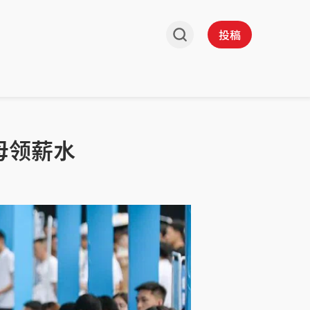
投稿
母领薪水