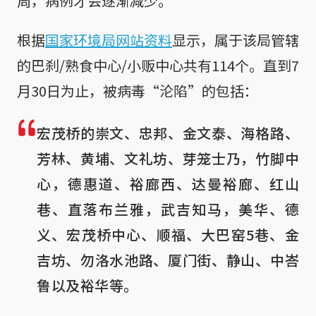
周，病例才会逐渐减少。
根据
国家环境局网站资料
显示，属于该局管辖
的巴刹/熟食中心/小贩中心共有114个。直到7
月30日为止，被病毒“沦陷”的包括：
宏茂桥的崇文、忠邦、金文泰、海格路、
芳林、黄埔、文礼坊、芽笼士乃，竹脚中
心，德惠道、裕廊西、达曼裕廊、红山
巷、直落布兰雅，武吉知马，美华、德
义、宏茂桥中心、顺福、大巴窑5巷、金
吉坊、勿洛水池路、厦门街、静山、中峇
鲁以及裕华等。