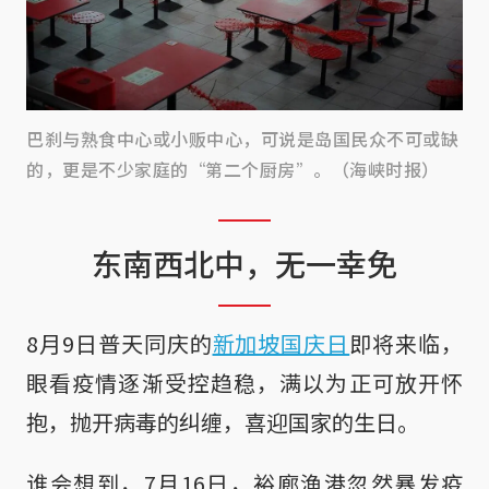
巴刹与熟食中心或小贩中心，可说是岛国民众不可或缺
的，更是不少家庭的“第二个厨房”。（海峡时报）
东南西北中，无一幸免
8月9日普天同庆的
新加坡国庆日
即将来临，
眼看疫情逐渐受控趋稳，满以为正可放开怀
抱，抛开病毒的纠缠，喜迎国家的生日。
谁会想到，7月16日，裕廊渔港忽然暴发疫