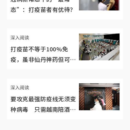
态”：打疫苗者有优待？
深入阅读
打疫苗不等于100%免
疫，虽非仙丹神药但可减
病重
深入阅读
要攻克最强防疫线无须变
种病毒 只需越南陪酒西
施