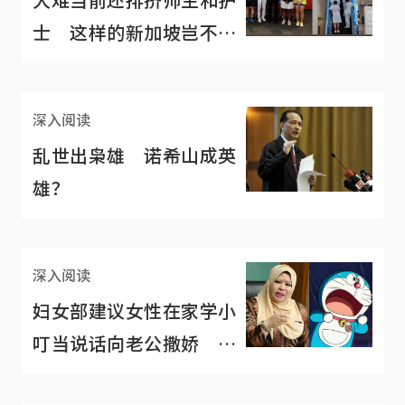
士 这样的新加坡岂不是
太悲哀？
深入阅读
乱世出枭雄 诺希山成英
雄？
深入阅读
妇女部建议女性在家学小
叮当说话向老公撒娇 马
国政府频出包