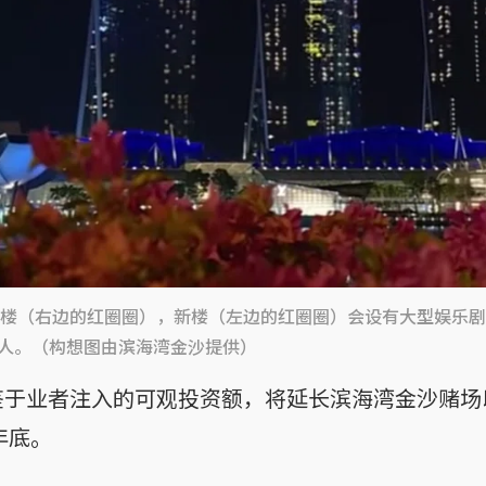
楼（右边的红圈圈），新楼（左边的红圈圈）会设有大型娱乐剧
00人。（构想图由滨海湾金沙提供）
鉴于业者注入的可观投资额，将延长滨海湾金沙赌场
年底。