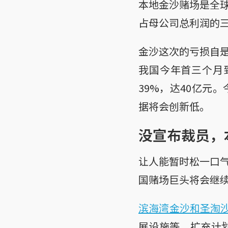
本地金沙赌场是全
占母公司总利润的
金沙这次的亏损自
我国今年首三个月到
39%，达40亿元
据将会创新低。
没宣布裁员，
让人能暂时松一口
国赌场巨头将会继
滨海湾金沙和圣淘沙
展设施等，扩充计划