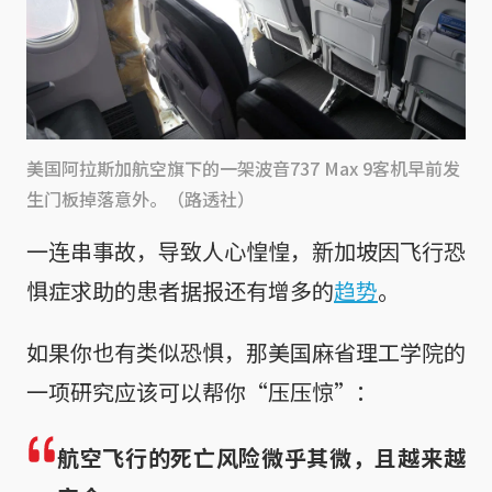
美国阿拉斯加航空旗下的一架波音737 Max 9客机早前发
生门板掉落意外。（路透社）
一连串事故，导致人心惶惶，新加坡因飞行恐
惧症求助的患者据报还有增多的
趋势
。
如果你也有类似恐惧，那美国麻省理工学院的
一项研究应该可以帮你“压压惊”：
航空飞行的死亡风险微乎其微，且越来越