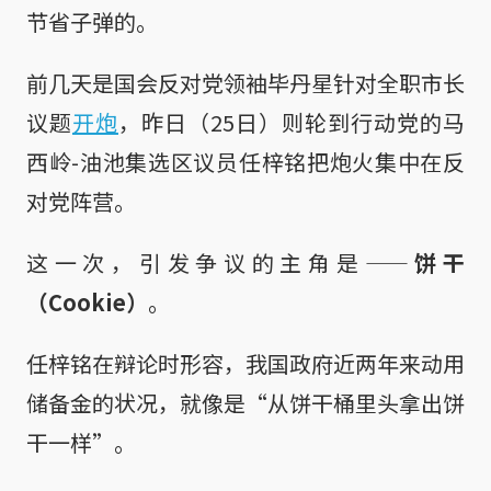
节省子弹的。
前几天是国会反对党领袖毕丹星针对全职市长
议题
开炮
，昨日（25日）则轮到行动党的马
西岭-油池集选区议员任梓铭把炮火集中在反
对党阵营。
这一次，引发争议的主角是——
饼干
（Cookie）
。
任梓铭在辩论时形容，我国政府近两年来动用
储备金的状况，就像是“从饼干桶里头拿出饼
干一样”。