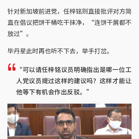
针对新加坡前进党，任梓铭则直接批评对方简
直在倡议把饼干桶吃干抹净，“连饼干屑都不
放过”。
毕丹星此时再也听不下去，举手打岔。
“可以请任梓铭议员明确指出是哪一位工
人党议员提过这样的建议吗？这样才能让
他等下有机会作出反驳。”