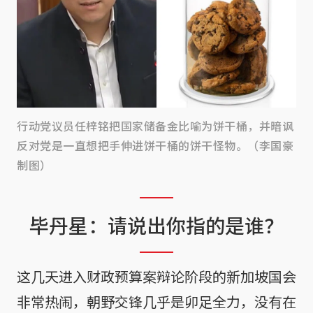
行动党议员任梓铭把国家储备金比喻为饼干桶，并暗讽
反对党是一直想把手伸进饼干桶的饼干怪物。（李国豪
制图）
毕丹星：请说出你指的是谁？
这几天进入财政预算案辩论阶段的新加坡国会
非常热闹，朝野交锋几乎是卯足全力，没有在