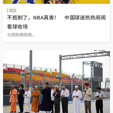
观点
不抵制了，NBA真香！ 中国球迷热热闹闹
看球收场
马照跑舞照跳。