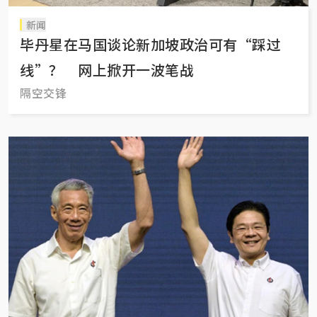
新闻
毕丹星在马国谈论新加坡政治可有“踩过
线”？ 网上掀开一波笔战
隔空交锋