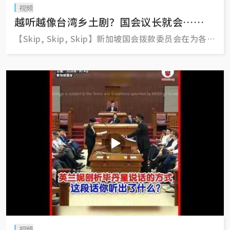
视频
越听越像台湾乡土剧？国会议长就会……
【Skip, Skip, Skip】新加坡国会拨款委员会在为各部
门的开支预算进行辩论时，会严格为每个部门的辩论
时间设定“死限”（guillotine time）。 国会在议事
程序的把关上非常严格，绝对不允许超时，否则会耽
误其他部门的辩论。 轮番上场的议员，嘴巴在发言
时，眼睛都得紧盯着议事厅墙上两个大荧幕的时间倒
计时，分秒必争。 今天（3月2日）在贸工部的辩论
中，贸工部兼文化、社区及青年部高级政务部长刘燕
玲是最后一位回答议员提问的政治职务者，可谓压力
山大。 于是，就出现了让大家忍俊不已的一幕……
视频