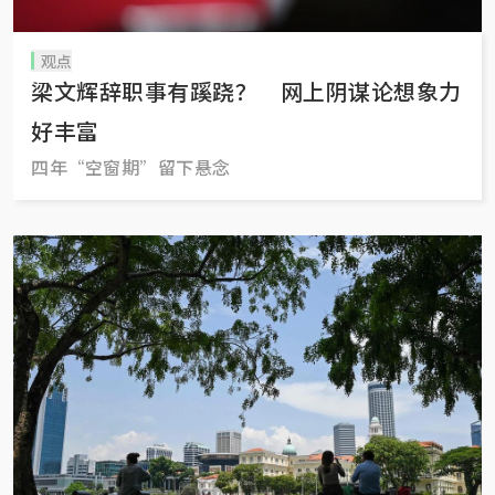
观点
梁文辉辞职事有蹊跷？ 网上阴谋论想象力
好丰富
四年“空窗期”留下悬念