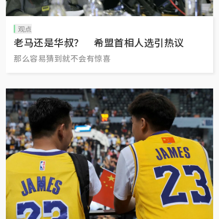
观点
老马还是华叔？ 希盟首相人选引热议
那么容易猜到就不会有惊喜