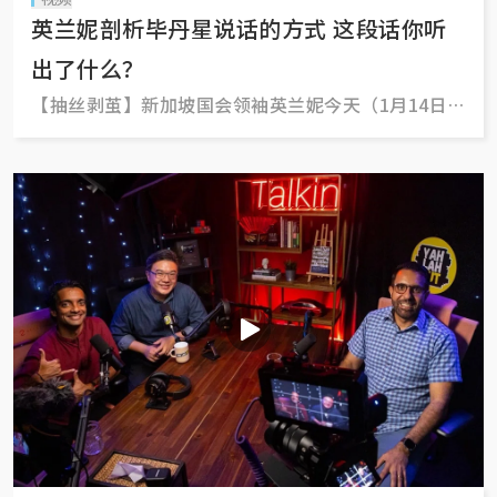
英兰妮剖析毕丹星说话的方式 这段话你听
出了什么？
【抽丝剥茧】新加坡国会领袖英兰妮今天（1月14日）
在国会总结“毕丹星是否仍适合继续担任反对党领
袖”这个动议时，举了几个例子陈述工人党秘书长兼
国会反对党领袖毕丹星说话的pattern很奇怪。她说，
她知道毕丹星未必同意她所说，但事关诚信，她不得
不说清道明。