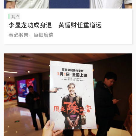
观点
李显龙功成身退 黄循财任重道远
事必躬亲，巨细靡遗