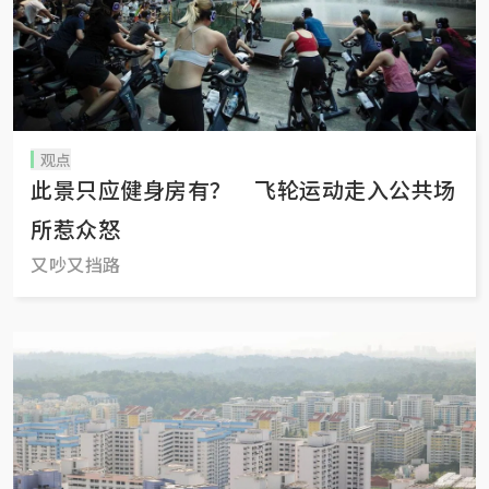
观点
此景只应健身房有？ 飞轮运动走入公共场
所惹众怒
又吵又挡路