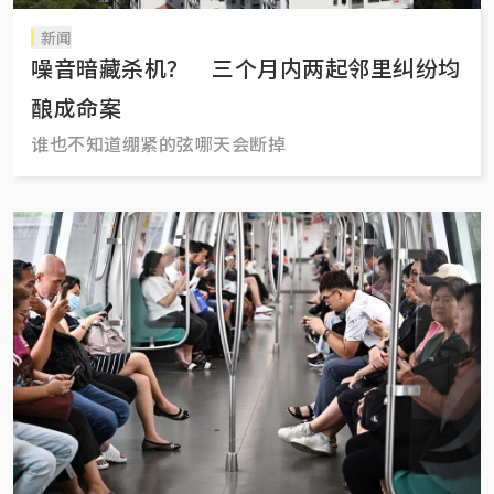
新闻
噪音暗藏杀机？ 三个月内两起邻里纠纷均
酿成命案
谁也不知道绷紧的弦哪天会断掉