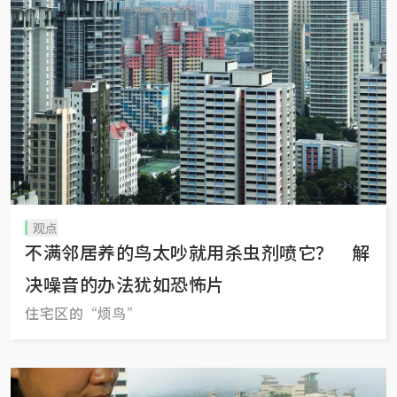
观点
不满邻居养的鸟太吵就用杀虫剂喷它？ 解
决噪音的办法犹如恐怖片
住宅区的“烦鸟”