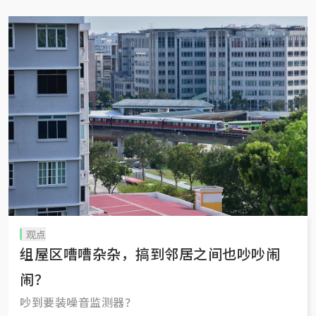
观点
组屋区嘈嘈杂杂，搞到邻居之间也吵吵闹
闹？
吵到要装噪音监测器？