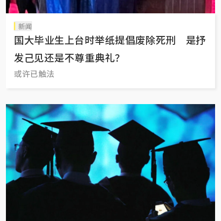
新闻
国大毕业生上台时举纸提倡废除死刑 是抒
发己见还是不尊重典礼？
或许已触法