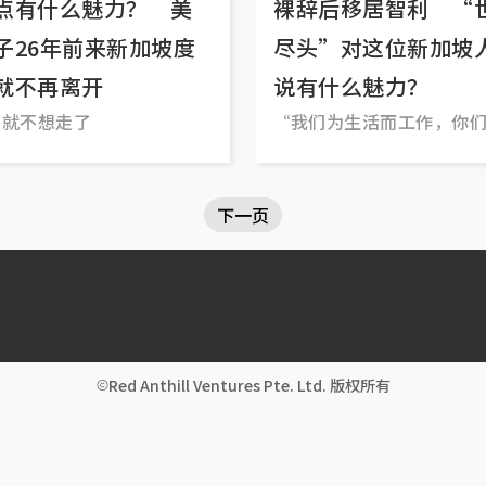
点有什么魅力？ 美
裸辞后移居智利 “
子26年前来新加坡度
尽头”对这位新加坡
就不再离开
说有什么魅力？
来就不想走了
“我们为生活而工作，你
作而生活！”
下一页
Red Anthill Ventures Pte. Ltd. 版权所有