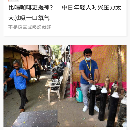
比喝咖啡更提神？ 中日年轻人时兴压力太
大就吸一口氧气
不是吸毒或吸烟就好