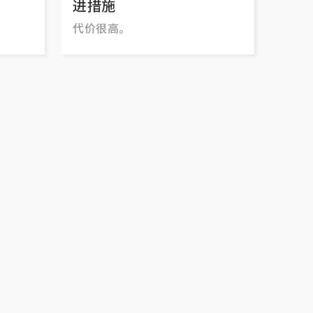
。
进措施
代价很高。