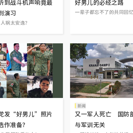
听到战斗机声响竟最
好男儿的必经之路
一辈子都忘不了的共同回
到演习
灾人祸太安逸？
新闻
党发“好男儿”照片
又一军人死亡 国防
选作准备？
与军训无关