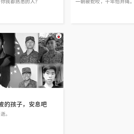
有你我都熟悉的人？
一朝被蛇咬，十年怕井绳
坡的孩子，安息吧
早逝。