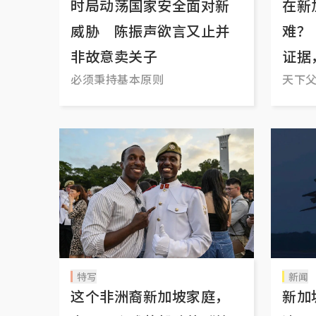
时局动荡国家安全面对新
在新
威胁 陈振声欲言又止并
难？
非故意卖关子
证据
必须秉持基本原则
天下
特写
新闻
这个非洲裔新加坡家庭，
新加