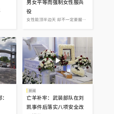
男女平等而强制女性服兵
忆
役
女性能顶半边天 却不一定要握起
枪杆子
新闻
部：
亡羊补牢：武装部队在刘
凯事件后落实八项安全改