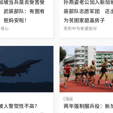
加坡当兵是去受苦受
孙燕姿老公加入新加
 武装部队：有图有
装部队志愿军团 还
，爸妈安啦！
为贫困家庭盖房子
父母心
无形中为老婆加分
观点
坡人警觉性不高？
两年强制服兵役：新