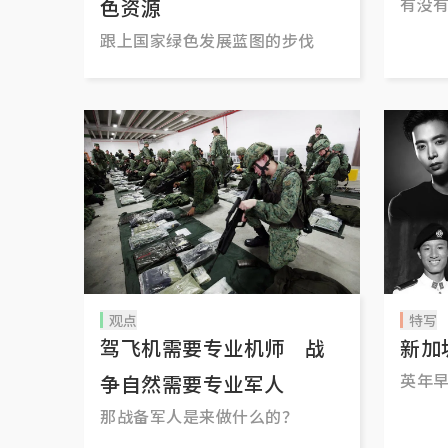
有没
色资源
跟上国家绿色发展蓝图的步伐
观点
特写
驾飞机需要专业机师 战
新加
英年
争自然需要专业军人
那战备军人是来做什么的？