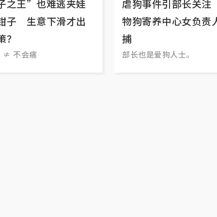
子之王”也难逃夹娃
虐狗事件引部长关注
钳子 生意下滑才出
物狗寄养中心女负责
策？
捕
 ≠ 不会痛
部长也是爱狗人士。