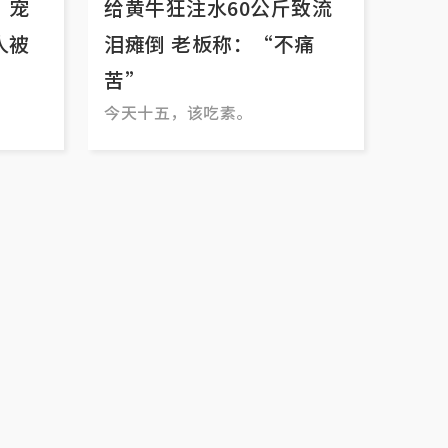
 宠
给黄牛狂注水60公斤致流
人被
泪瘫倒 老板称：“不痛
苦”
今天十五，该吃素。