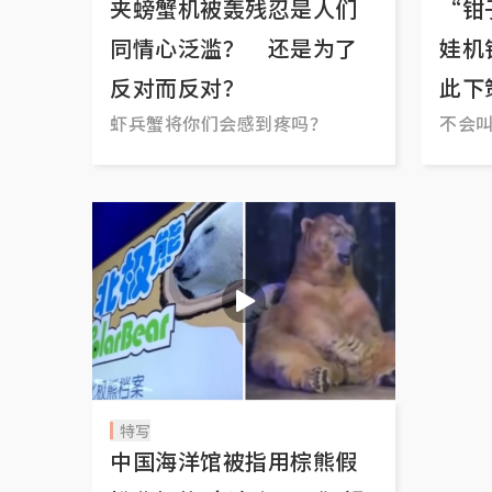
夹螃蟹机被轰残忍是人们
“钳
同情心泛滥？ 还是为了
娃机
反对而反对？
此下
虾兵蟹将你们会感到疼吗？
不会叫
特写
中国海洋馆被指用棕熊假