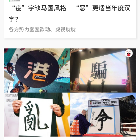
“疫”字缺马国风格 “恶”更适当年度汉
字？
各方势力蠢蠢欲动、虎视眈眈