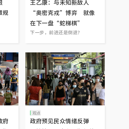
限
王乙康：与未知新敌人
罩规
“奥密克戎”博弈 就像
在下一盘“蛇梯棋”
下一步，前进还是倒退？
观点
政府
政府预见民众情绪反弹