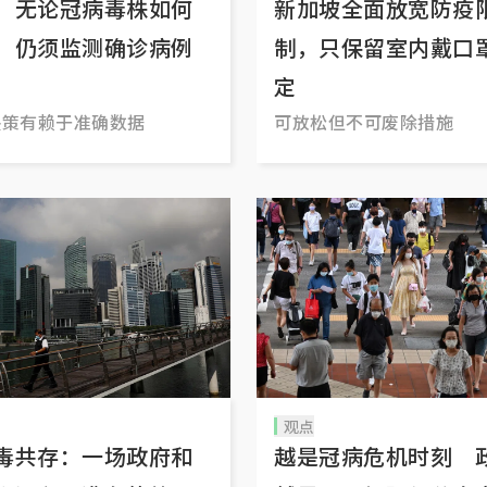
：无论冠病毒株如何
新加坡全面放宽防疫
 仍须监测确诊病例
制，只保留室内戴口
定
决策有赖于准确数据
可放松但不可废除措施
观点
毒共存：一场政府和
越是冠病危机时刻 