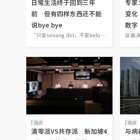
日常生活终于回到三年
专家
前 但有四样东西还不能
变化
说bye bye
数字
“只是senang diri，不是keluar
妥善
baris”
观点
观点
清零派VS共存派 新加坡4
与病