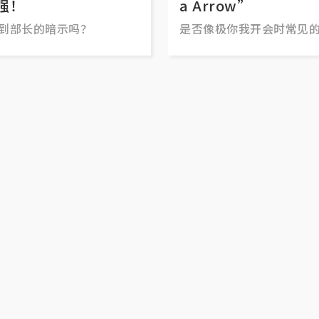
强！
a Arrow”
t到部长的暗示吗？
是否像极你我开会时常见
象？