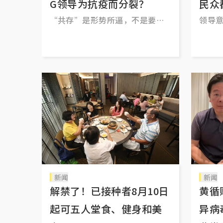
G领导为抗疫而分裂？
民众
“共存”是形势所逼，不是要或
领导
不要的问题
新闻
新闻
解禁了！已接种者8月10日
黄循
起可五人堂食、健身和美
异病