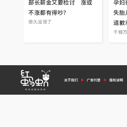
部长薪金又要检讨 涨或
孕妇
不涨都有得吵？
失胎
很久没涨了
道歉
千错
关于我们
广告刊登
版权说明