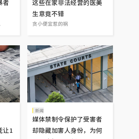
暴者
这些在家非法经营的医美
生意竟不错
忍
贪小便宜惹的祸
新闻
？
媒体禁制令保护了受害者
凭让1
却隐藏加害人身份，为何