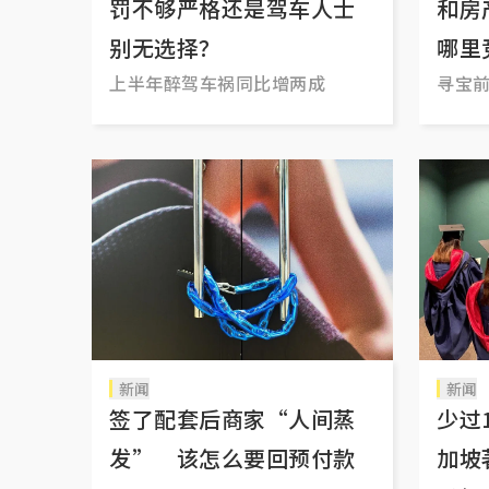
罚不够严格还是驾车人士
和房
别无选择？
哪里
上半年醉驾车祸同比增两成
寻宝
新闻
新闻
签了配套后商家“人间蒸
少过
发” 该怎么要回预付款
加坡