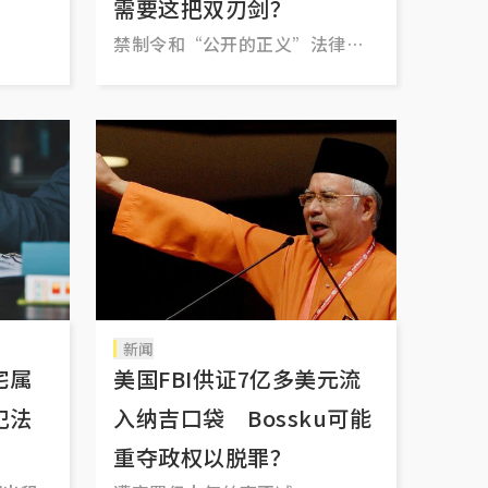
需要这把双刃剑？
禁制令和“公开的正义”法律原
则有冲突
新闻
宅属
美国FBI供证7亿多美元流
犯法
入纳吉口袋 Bossku可能
重夺政权以脱罪？