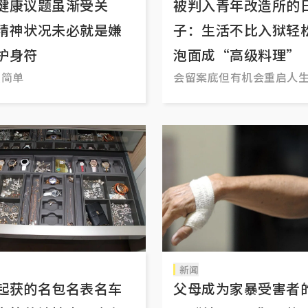
健康议题虽渐受关
被判入青年改造所的
精神状况未必就是嫌
子：生活不比入狱轻
护身符
泡面成“高级料理”
么简单
会留案底但有机会重启人
新闻
起获的名包名表名车
父母成为家暴受害者