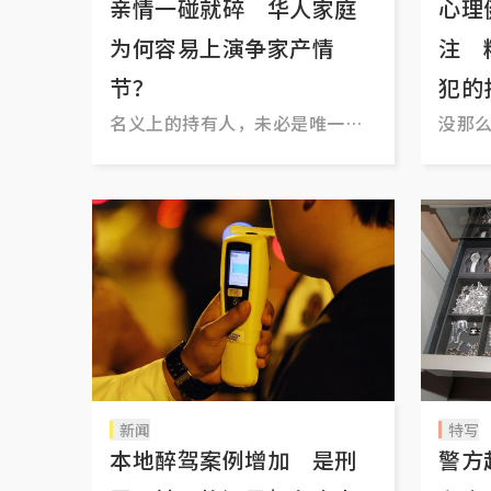
亲情一碰就碎 华人家庭
心理
为何容易上演争家产情
注 
节？
犯的
名义上的持有人，未必是唯一持
没那
有人
新闻
特写
本地醉驾案例增加 是刑
警方