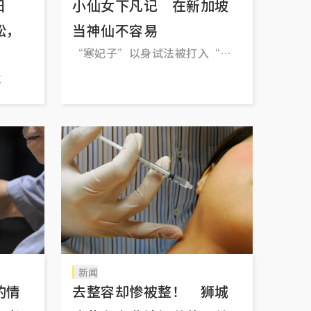
日
小仙女下凡记 在新加坡
松，
当神仙不容易
“寒妃子”以身试法被打入“冷
宫”
生
新闻
的情
去整容却惨被整！ 狮城