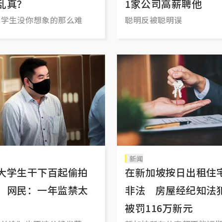
乱真？
1家公司高薪聘他
大学生没你想象的那么难
聪明反被聪明误
新闻
大学生干下百起偷拍
在新加坡按日出租住
，网民：一年监禁太
非法 房屋经纪知法
！
被罚116万新元