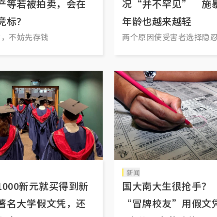
产等若被拍卖，会在
况“并不罕见” 施
竞标？
年龄也越来越轻
前，不妨先存钱
两个原因使受害者选择隐
新闻
1000新元就买得到新
国大南大生很抢手
著名大学假文凭，还
“冒牌校友”用假文