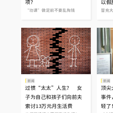
项？
以假
“功课”做足前不要乱掏钱
冒充
新闻
新闻
过惯“太太”人生？ 女
顶尖
子为自己和孩子们向前夫
事件
索讨13万元月生活费
轻了