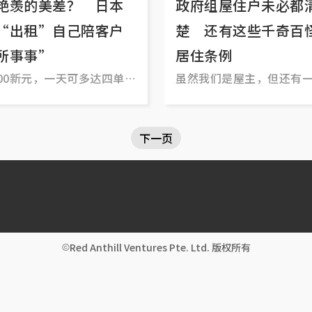
艳羡的美差？ 日本
政府组屋住户未必都
“出租”自己陪客户
楚 还有这些千奇百
所事事”
居住条例
00新元，一天可多达四单生
虽然我们是屋主，但还有
“大屋主”
下一页
Red Anthill Ventures Pte. Ltd. 版权所有