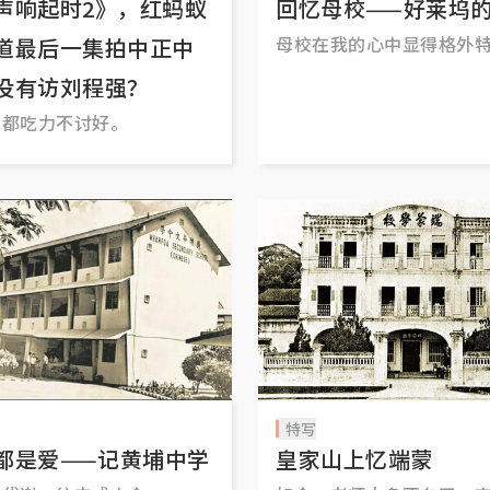
声响起时2》，红蚂蚁
回忆母校——好莱坞
母校在我的心中显得格外
道最后一集拍中正中
像是小王子的玫瑰。
没有访刘程强？
拍都吃力不讨好。
特写
都是爱——记黄埔中学
皇家山上忆端蒙