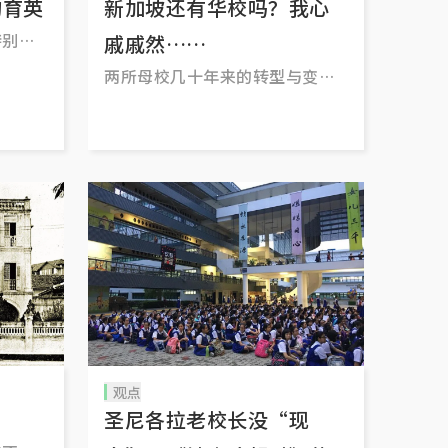
的育英
新加坡还有华校吗？我心
特别，
戚戚然……
两所母校几十年来的转型与变
迁，自己间接地或直接地接触
后，加深了我对“华校”二字其
实早已“名存实亡”的感觉。
观点
圣尼各拉老校长没“现