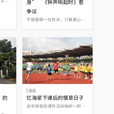
忘不了
身” 《钟声响起时》惹
的星
争议
辈办校
不管是哪一任校长，只要真心投
亮深蓝
入教育事业，都不会被学生遗
走向光
忘。学校80多年的历史要一个30
分钟不到的节目抓到所有重点，
确实很考功夫。看过之后，好坏
心里有个评价就好，不必太纠
结。
观点
”的
忆海星下课后的惬意日子
当年海星的课外活动独树一帜，
特别能体现体育和群育两方面的