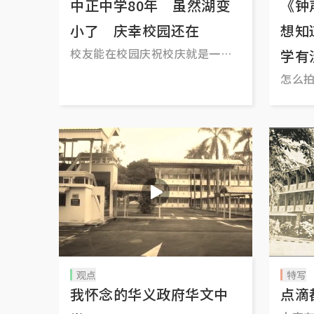
中正中学80年 虽然湖变
《钟
小了 庆幸校园还在
想知
校友能在校园庆祝校庆就是一种
学有
福分。
怎么
观点
特写
我怀念的华义政府华文中
点滴