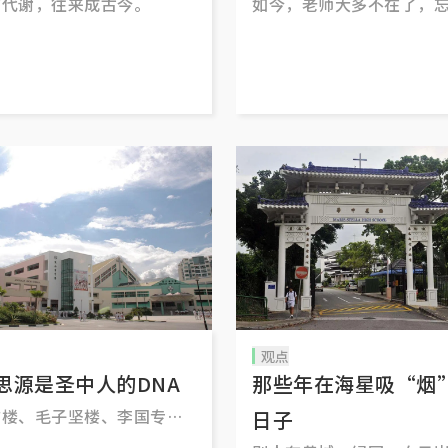
有代谢，往来成古今。
如今，老师大多不在了，
的是校徽上八颗闪闪发光
星，除了显示潮州八邑先
的决心，更像是灯塔，照
海面，为年轻一代导航，
明！
观点
思源是圣中人的DNA
那些年在海星吸“烟
前楼、毛子坚楼、李国专体
日子
、邵氏礼堂、唐绍仪钟楼、