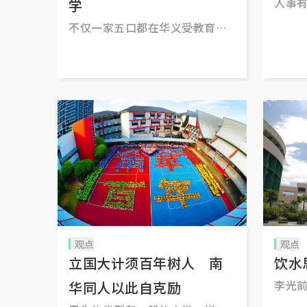
人事
学
不仅一家五口都在华义受教育，
我还在那里遇见了人生另一半。
观点
观点
立国大计须百年树人 南
饮水
李光
华同人以此自克励
育馆