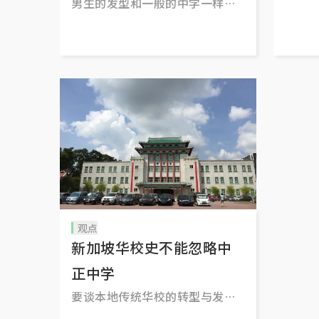
男生的发型和一般的中学一样，
许瑞
而校方则鼓励长发的女生绑起辫
先贤
子。这是南华中学的传统，至今
城搞
仍然延续着。
观点
新加坡华校史不能忽略中
正中学
要谈本地传统华校的转型与发
展，岂能不提中正中学？