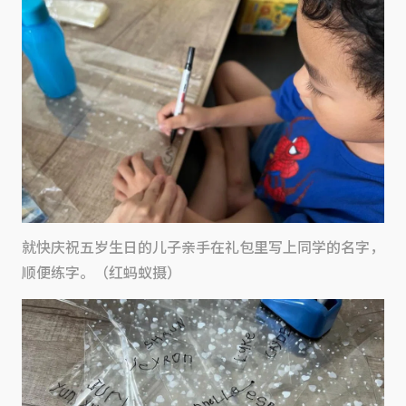
就快庆祝五岁生日的儿子亲手在礼包里写上同学的名字，
顺便练字。（红蚂蚁摄）