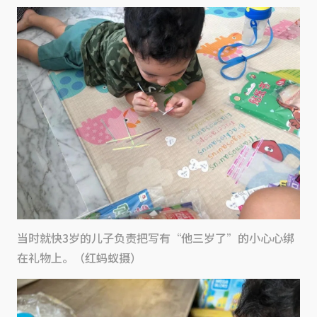
当时就快3岁的儿子负责把写有“他三岁了”的小心心绑
在礼物上。（红蚂蚁摄）