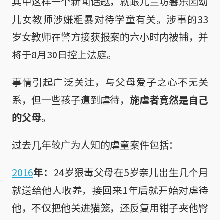
其中这样一个新闻话题，就跟兀兰坊馨乐园幼
儿女教师涉嫌粗暴对待学童有关。涉事的33
岁女教师在警方接获报案的六小时内被捕，并
将于8月30日控上法庭。
事情引起广泛关注，与父母爱子之心不无关
系，但一些孩子遭到虐待，
施虐者竟然是自己
的父母
。
过去几年较广为人知的虐童案件包括：
2016
年：
24岁狠毒父母在5岁亲儿出生几个月
就送给他人收养，接回来1年后就开始对虐待
他，不仅把他关进猫笼，还反复用钳子夹他臀