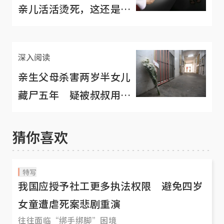
亲儿活活烫死，这还是人
吗？
深入阅读
亲生父母杀害两岁半女儿
藏尸五年 疑被叔叔用铁
锅煮焦揭发命案
猜你喜欢
特写
我国应授予社工更多执法权限 避免四岁
女童遭虐死案悲剧重演
往往面临“绑手绑脚”困境