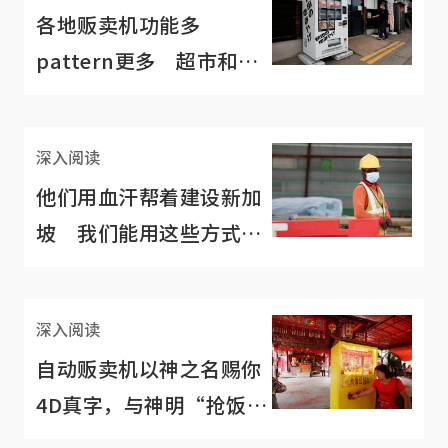
各地贩卖机功能多
pattern更多 超市和实
体店迟早“再见再也不
见”？
深入阅读
他们用血汗帮着建设新加
坡 我们能用这些方式答
谢客工
深入阅读
自动贩卖机以神之名赐你
4D真字，与神明“抢饭
碗”？