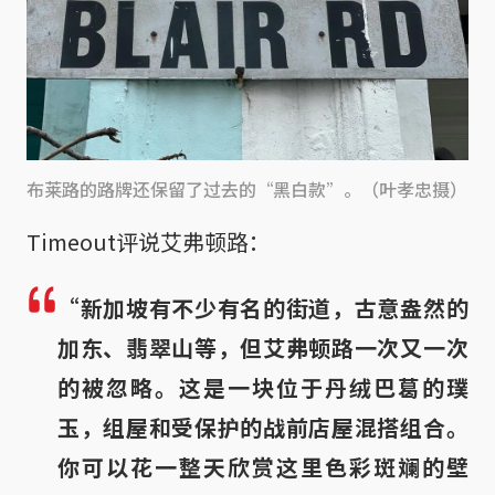
布莱路的路牌还保留了过去的“黑白款”。（叶孝忠摄）
Timeout评说艾弗顿路：
“新加坡有不少有名的街道，古意盎然的
加东、翡翠山等，但艾弗顿路一次又一次
的被忽略。这是一块位于丹绒巴葛的璞
玉，组屋和受保护的战前店屋混搭组合。
你可以花一整天欣赏这里色彩斑斓的壁