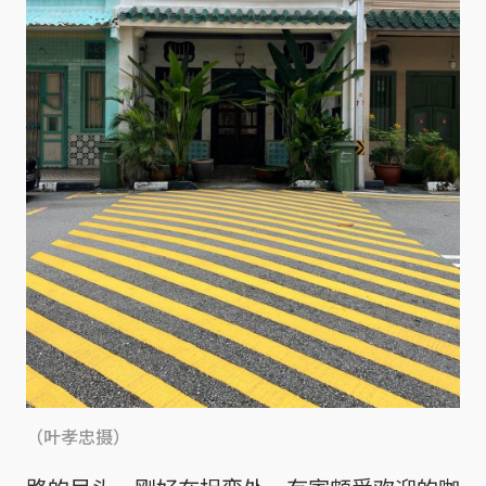
（叶孝忠摄）