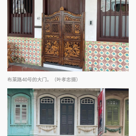
布莱路40号的大门。（叶孝忠摄）