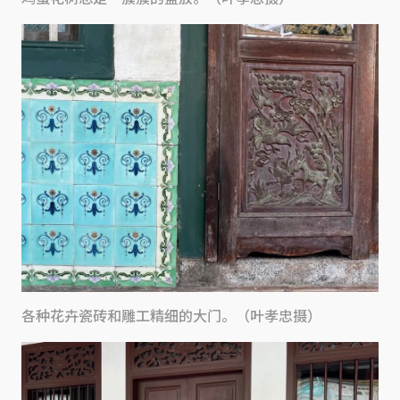
各种花卉瓷砖和雕工精细的大门。（叶孝忠摄）