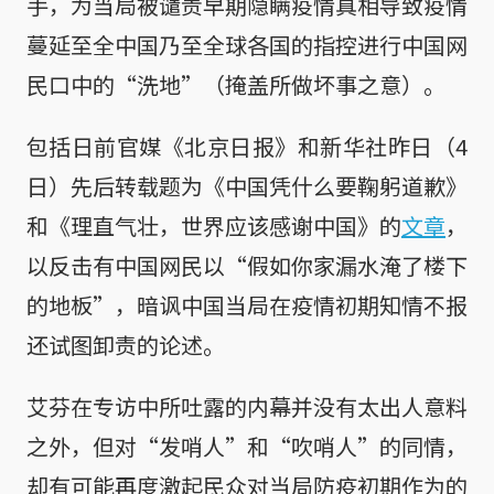
手，为当局被谴责早期隐瞒疫情真相导致疫情
蔓延至全中国乃至全球各国的指控进行中国网
民口中的“洗地”（掩盖所做坏事之意）。
包括日前官媒《北京日报》和新华社昨日（4
日）先后转载题为《中国凭什么要鞠躬道歉》
和《理直气壮，世界应该感谢中国》的
文章
，
以反击有中国网民以“假如你家漏水淹了楼下
的地板”，暗讽中国当局在疫情初期知情不报
还试图卸责的论述。
艾芬在专访中所吐露的内幕并没有太出人意料
之外，但对“发哨人”和“吹哨人”的同情，
却有可能再度激起民众对当局防疫初期作为的