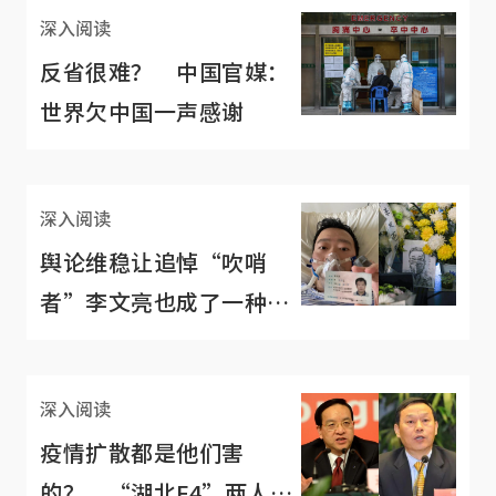
深入阅读
反省很难？ 中国官媒：
世界欠中国一声感谢
深入阅读
舆论维稳让追悼“吹哨
者”李文亮也成了一种禁
忌
深入阅读
疫情扩散都是他们害
的？ “湖北F4”两人退