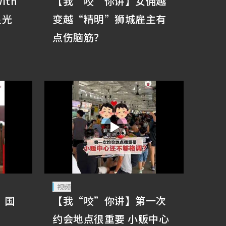
ith
【我“咬”你讲】女佣越
星光
变越“精明”狮城雇主有
点伤脑筋？
视频
？国
【我“咬”你讲】第一次
约会地点很重要 小贩中心