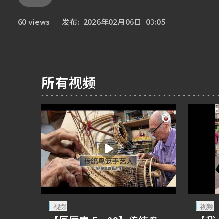
60
views
发布:
2026年02月06日
03:05
所有视频
视频
视频