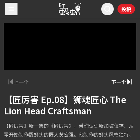
投稿
上一个
下一个
【匠厉害 Ep.08】狮魂匠心 The
Lion Head Craftsman
【匠厉害】新一集的《匠厉害》，带你认识新加坡仅存、从
零开始制作醒狮头的匠人黄宏强。他制作的狮头风格独特、