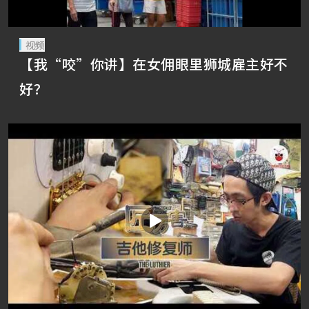
视频
【我“咬”你讲】在女佣眼里狮城雇主好不
好？