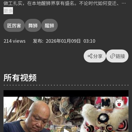
做工扎实，在本地醒狮界享有盛名。不论时代如何变迁、机
更多
器如何高效，他始终坚持手工制作，默默坚守三十年，用一
双巧手撑起这门传统技艺，保留那份传承中的温度与灵魂。
匠厉害
舞狮
醒狮
214
views
发布:
2026年01月09日
03:10
分享
链接
所有视频