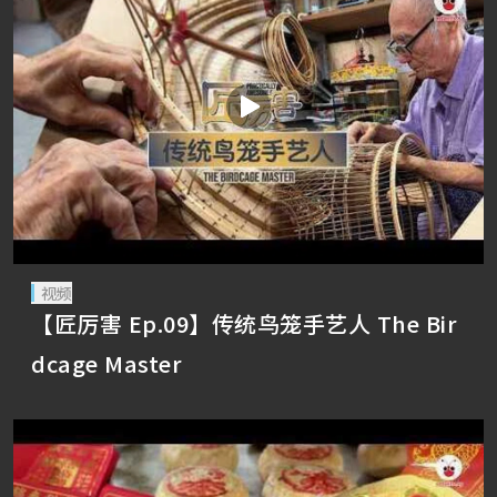
视频
【匠厉害 Ep.09】传统鸟笼手艺人 The Bir
dcage Master