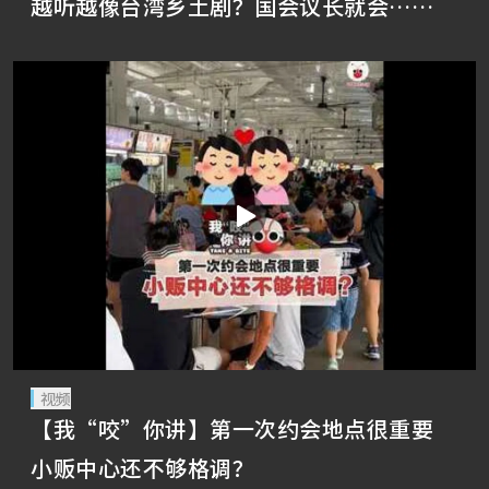
越听越像台湾乡土剧？国会议长就会……
视频
【我“咬”你讲】第一次约会地点很重要
小贩中心还不够格调？