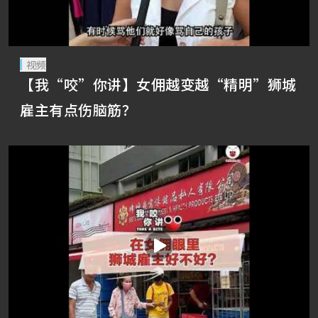
视频
【我“咬”你讲】女佣越变越“精明”狮城
雇主有点伤脑筋？