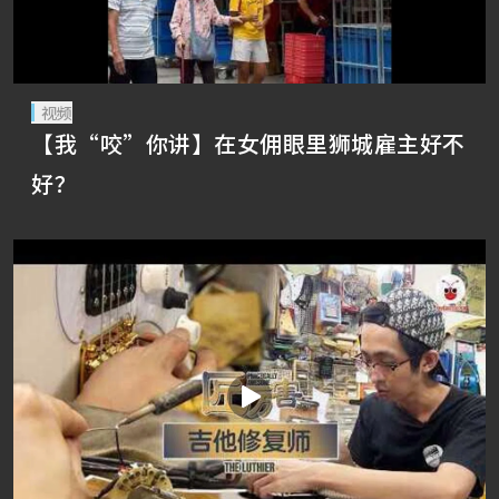
视频
【我“咬”你讲】在女佣眼里狮城雇主好不
好？