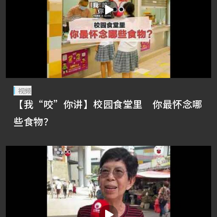
视频
【我“咬”你讲】校园食堂里 你最怀念哪
些食物？