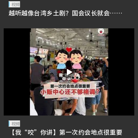
视频
越听越像台湾乡土剧？国会议长就会……
视频
【我“咬”你讲】第一次约会地点很重要