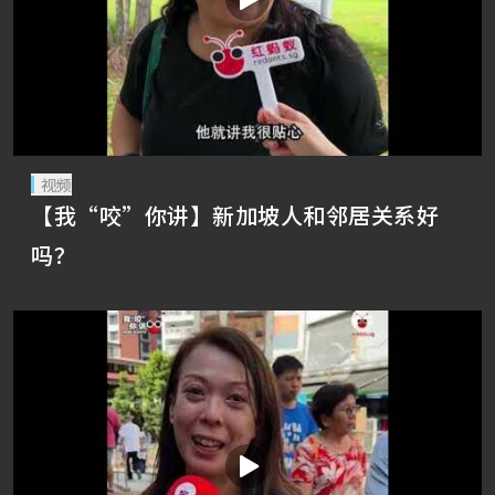
视频
【我“咬”你讲】新加坡人和邻居关系好
吗？