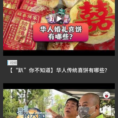
视频
【“趴”你不知道】华人传统喜饼有哪些？