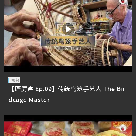
视频
【匠厉害 Ep.09】传统鸟笼手艺人 The Bir
dcage Master