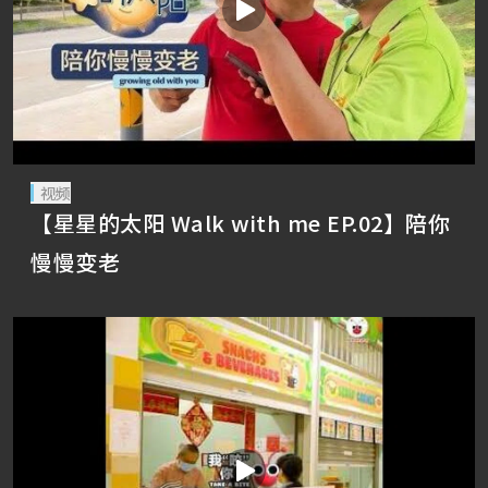
视频
【星星的太阳 Walk with me EP.02】陪你
慢慢变老