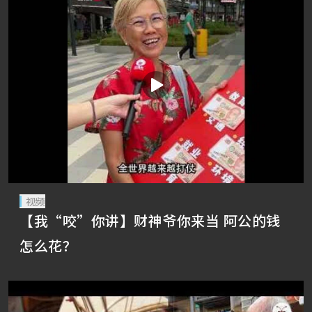
视频
【我“咬”你讲】财神爷你来当 阿公的钱
怎么花？