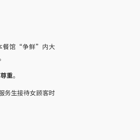
本餐馆“争鲜”内大
。
被尊重
。
，服务生接待女顾客时