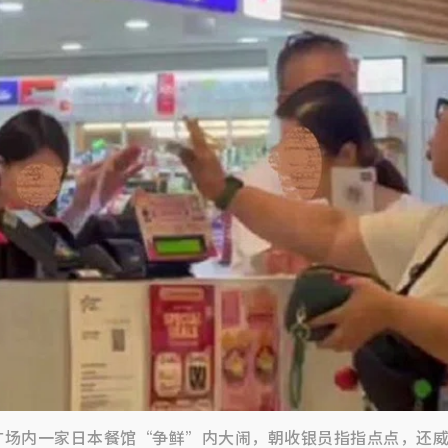
场内一家日本餐馆“争鲜”内大闹，朝收银员指指点点，还威胁