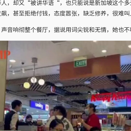
华人，却又“被讲华语“，也只能说是新加坡这个多
发飙，甚至拒绝付钱，态度嚣张，缺乏修养，很难叫
，声音响彻整个餐厅，据说用词尖锐和无情，她也不