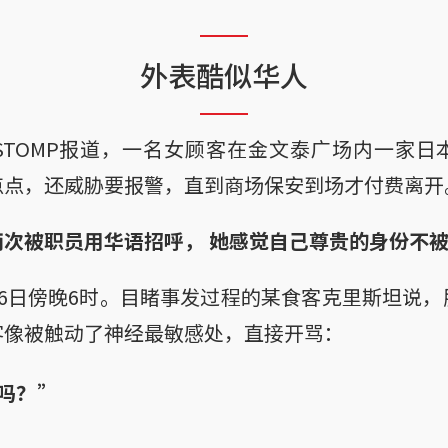
外表酷似华人
STOMP报道，一名女顾客在金文泰广场内一家日
点点，还威胁要报警，直到商场保安到场才付费离开
两次被职员用华语招呼， 她感觉自己尊贵的身份不
6日傍晚6时。目睹事发过程的某食客克里斯坦说
客像被触动了神经最敏感处，直接开骂：
吗？”