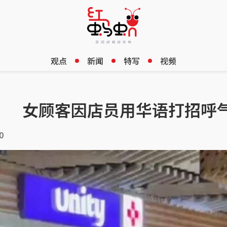
观点
新闻
特写
视频
？ 女顾客因店员用华语打招呼
0