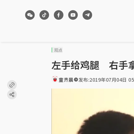
观点
左手给鸡腿 右手
童齐晨
发布:
2019年07月04日 05