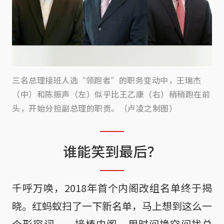
三名总理接班人选“领跑者”的职务变动中，王瑞杰
（中）和陈振声（左）似乎比王乙康（右）稍稍跑在前
头，开始分担副总理的职责。（卢凌之制图）
谁能笑到最后？
千呼万唤，2018年首个内阁改组名单终于揭
晓。红蚂蚁扫了一下新名单，马上想到这么一
个形容词——接棒内阁，用时间换空间找总