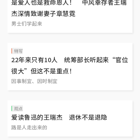
是爱人也是救命恩人！ 中风幸存者王瑞
杰深情致谢妻子章慧霓
男士们学起来
特写
22年来只有10人 统筹部长听起来“官位
很大”但这不是重点！
因事制宜、因时制宜
观点
爱读鲁迅的王瑞杰 退休不是退隐
路是人走出来的