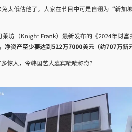
未免太低估他了。人家在节目中可是自诩为“新加坡
坊（Knight Frank）最新发布的《2024年财
，净资产至少要达到522万7000美元（约707万新
有多惊人，令韩国艺人嘉宾啧啧称奇？