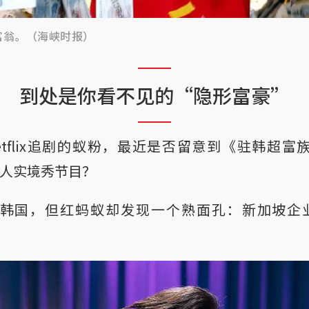
富翁。（海峡时报）
到处是你看不见的“隐形富豪”
flix追剧的蚁粉，最近是否留意到《驻韩超富族》（Su
真人实境秀节目？
韩国，但红蚂蚁却发现一个熟面孔：新加坡企业家