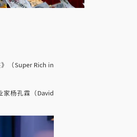
per Rich in
杨孔霖（David