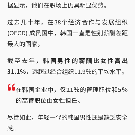
据显示，他们在职场上仍具明显优势。
过去几十年，在38个经济合作与发展组织
(OECD) 成员国中，韩国一直是性别薪酬差距
最大的国家。
截至去年，
韩国男性的薪酬比女性高出
31.1％
，远超过经合组织11.9％的平均水平。
在韩国企业中，仅21％的管理职位和5％
的高管职位由女性担任。
尽管如此，年轻一代的韩国男性还是缺乏安全
感。