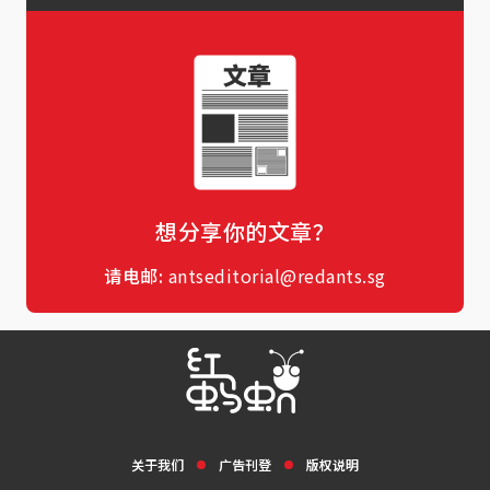
想分享你的文章？
请电邮:
antseditorial@redants.sg
关于我们
广告刊登
版权说明