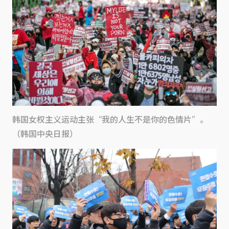
韩国女权主义运动主张“我的人生不是你的色情片”。
（韩国中央日报）