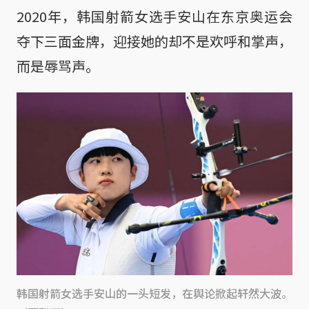
2020年，韩国射箭女选手安山在东京奥运会
夺下三面金牌，迎接她的却不是欢呼和掌声，
而是辱骂声。
韩国射箭女选手安山的一头短发，在舆论掀起轩然大波。