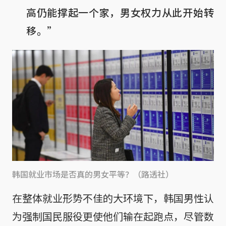
高仍能撑起一个家，男女权力从此开始转
移。”
韩国就业市场是否真的男女平等？（路透社）
在整体就业形势不佳的大环境下，韩国男性认
为强制国民服役更使他们输在起跑点，尽管数