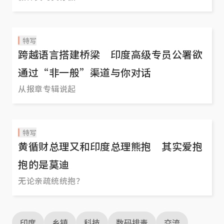
特写
跨越语言搭建桥梁 印度高级专员公署欲
通过“非一般”渠道与你对话
从报章专辑说起
特写
黄循财总理又和印度总理熊抱 其实爱抱
抱的是莫迪
无论亲疏统统抱？
印度
乡镇
科技
数码排毒
交流