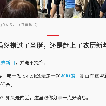
关的人龙。（取自脸书）
虽然错过了圣诞，还是赶上了农历新
爱去新山
，并毫不掩饰。
，吃一顿lok lok还是走一趟
咖啡馆
，新山在这些
路还高。
吗？如果是的话，这里跟你分享一点好消息。