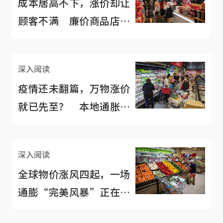
成本居高不下，涨价却让
顾客不满 廉价商品店进
退两难
深入阅读
疫情还未翻篇，万物涨价
就已先至？ 本地通胀率
加速攀升
深入阅读
全球物价涨风四起，一场
通膨“完美风暴”正在酝
酿