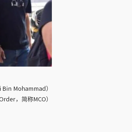
n Mohammad）
Order，简称MCO）