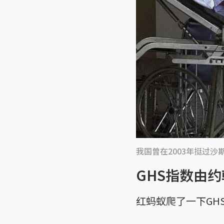
我国曾在2003年挺过
GHS指数由
红蚂蚁爬了一下GH