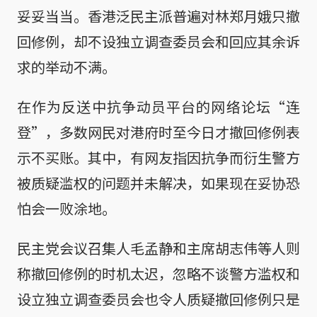
妥妥当当。香港泛民主派普遍对林郑月娥只撤
回修例，却不设独立调查委员会和回应其余诉
求的举动不满。
在作为反送中抗争动员平台的网络论坛“连
登”，多数网民对港府时至今日才撤回修例表
示不买账。其中，有网友指因抗争而衍生警方
被质疑滥权的问题并未解决，如果现在妥协恐
怕会一败涂地。
民主党会议召集人毛孟静和主席胡志伟等人则
称撤回修例的时机太迟，忽略不谈警方滥权和
设立独立调查委员会也令人质疑撤回修例只是