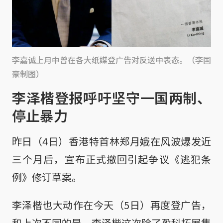
李嘉诚上月中曾在各大纸媒登广告对反送中表态。（李国
豪制图）
李泽楷登报呼吁坚守一国两制、
停止暴力
昨日（4日）香港特首林郑月娥在风波爆发近
三个月后，宣布正式撤回引起争议《逃犯条
例》修订草案。
李泽楷也大动作在今天（5日）再度登广告，
和上次不同的是，李泽楷这次除了盈科拓展集