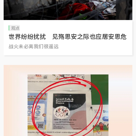
观点
世界纷纷扰扰 见殇思安之际也应居安思危
战火未必离我们很遥远