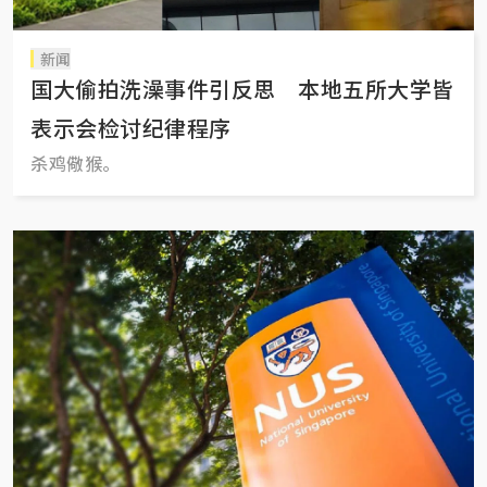
新闻
国大偷拍洗澡事件引反思 本地五所大学皆
表示会检讨纪律程序
杀鸡儆猴。