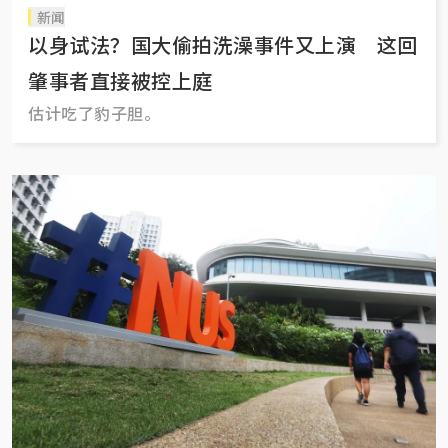
新闻
以身试法？国大偷拍洗澡事件又上演 这回
肇事者直接被控上庭
估计吃了豹子胆。